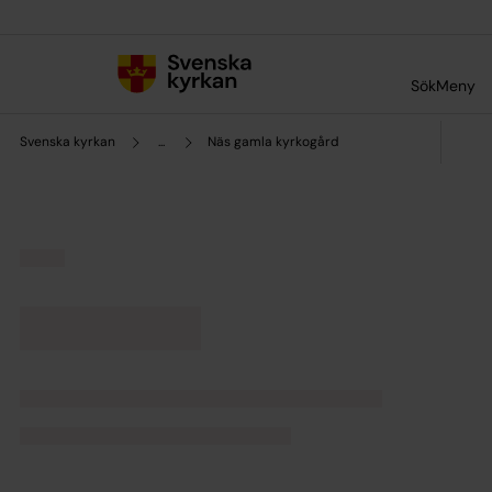
Till innehållet
Till undermeny
Sök
Meny
Svenska kyrkan
...
Näs gamla kyrkogård