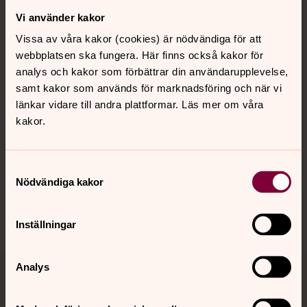
Vi använder kakor
Kontakt
Vissa av våra kakor (cookies) är nödvändiga för att
webbplatsen ska fungera. Här finns också kakor för
Kalender
analys och kakor som förbättrar din användarupplevelse,
samt kakor som används för marknadsföring och när vi
länkar vidare till andra plattformar. Läs mer om våra
kakor.
Hitta snabbt
Samtyckesval
Sociala kanaler
Nödvändiga kakor
Inställningar
Analys
Jourhavande präst