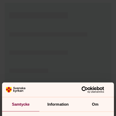
Tillbaka till toppen
Tillbaka till innehållet
Samtycke
Information
Om