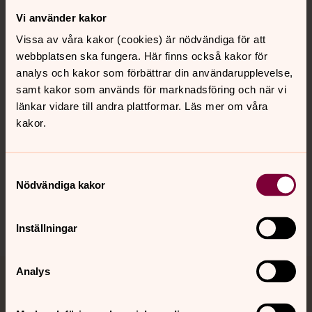
Vi använder kakor
Kontakt
Vissa av våra kakor (cookies) är nödvändiga för att
webbplatsen ska fungera. Här finns också kakor för
Kalender
analys och kakor som förbättrar din användarupplevelse,
samt kakor som används för marknadsföring och när vi
länkar vidare till andra plattformar. Läs mer om våra
kakor.
Hitta snabbt
Samtyckesval
Sociala kanaler
Nödvändiga kakor
Inställningar
Analys
Jourhavande präst