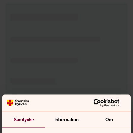
Tillbaka till toppen
Tillbaka till innehållet
Samtycke
Information
Om