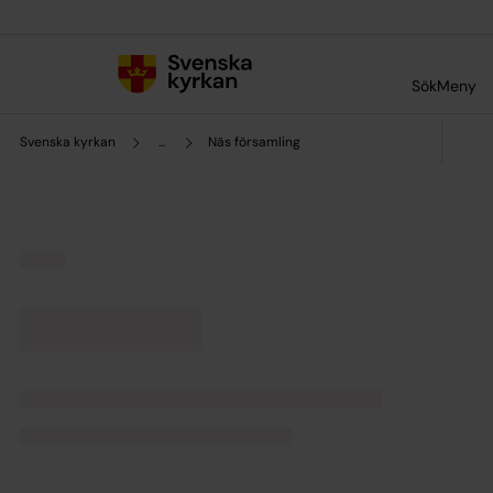
Till innehållet
Till undermeny
Sök
Meny
Svenska kyrkan
...
Näs församling