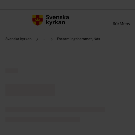
Till innehållet
Till undermeny
Sök
Meny
Svenska kyrkan
...
Församlingshemmet, Näs