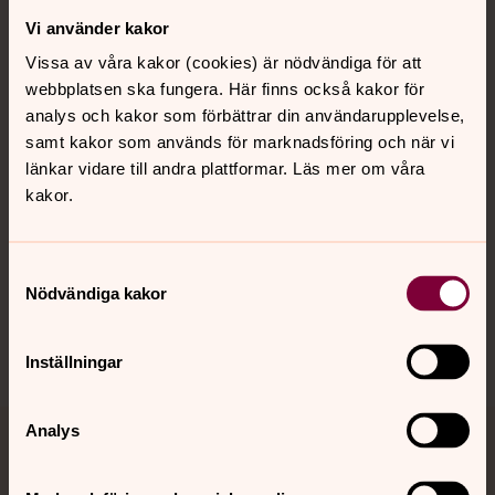
Vi använder kakor
Kontakt
Vissa av våra kakor (cookies) är nödvändiga för att
webbplatsen ska fungera. Här finns också kakor för
Kalender
analys och kakor som förbättrar din användarupplevelse,
samt kakor som används för marknadsföring och när vi
länkar vidare till andra plattformar. Läs mer om våra
kakor.
Hitta snabbt
Samtyckesval
Sociala kanaler
Nödvändiga kakor
Inställningar
Analys
Jourhavande präst