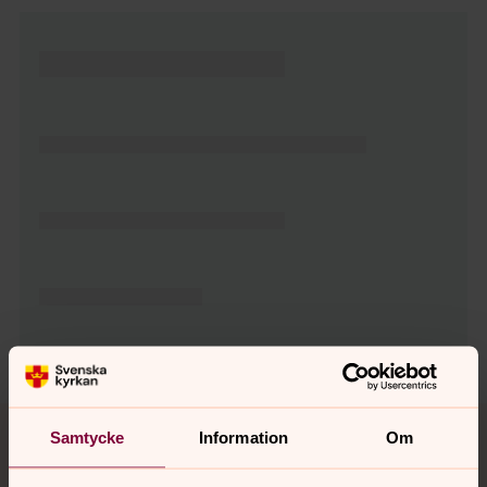
Tillbaka till toppen
Tillbaka till innehållet
Samtycke
Information
Om