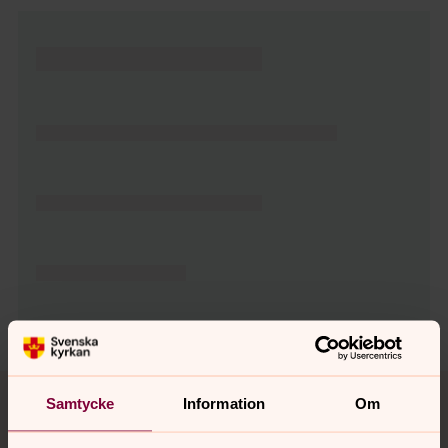
Tillbaka till toppen
Tillbaka till innehållet
Samtycke
Information
Om