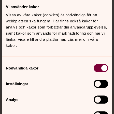
Vi använder kakor
Kontakt
Vissa av våra kakor (cookies) är nödvändiga för att
webbplatsen ska fungera. Här finns också kakor för
Kalender
analys och kakor som förbättrar din användarupplevelse,
samt kakor som används för marknadsföring och när vi
länkar vidare till andra plattformar. Läs mer om våra
kakor.
Hitta snabbt
Samtyckesval
Sociala kanaler
Nödvändiga kakor
Inställningar
Analys
Jourhavande präst