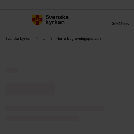
Till innehållet
Till undermeny
Sök
Meny
Svenska kyrkan
...
Norra begravningsplatsen