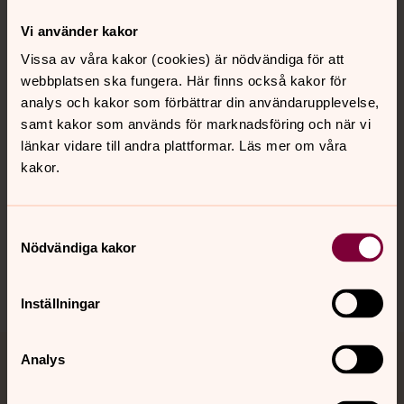
Kontakt
Vi använder kakor
Vissa av våra kakor (cookies) är nödvändiga för att
webbplatsen ska fungera. Här finns också kakor för
Kalender
analys och kakor som förbättrar din användarupplevelse,
samt kakor som används för marknadsföring och när vi
länkar vidare till andra plattformar. Läs mer om våra
Hitta snabbt
kakor.
Sociala kanaler
Samtyckesval
Nödvändiga kakor
Inställningar
Analys
Jourhavande präst