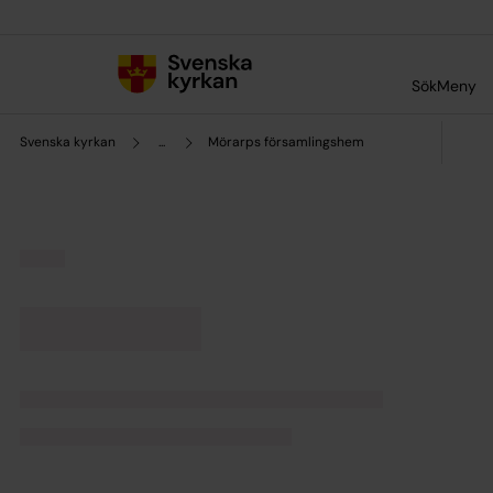
Till innehållet
Till undermeny
Sök
Meny
Svenska kyrkan
...
Mörarps församlingshem