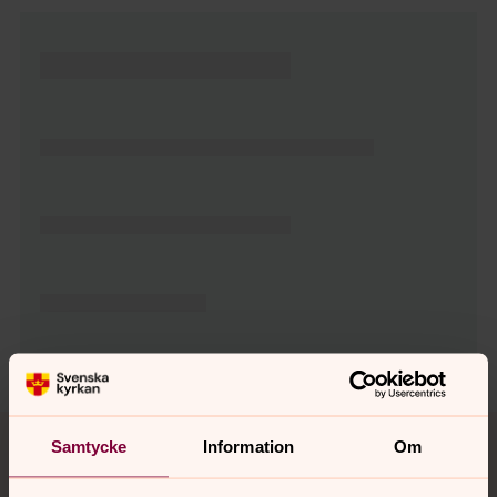
Tillbaka till toppen
Tillbaka till innehållet
Samtycke
Information
Om