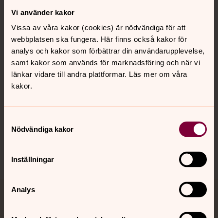
Vi använder kakor
Kontakt
Vissa av våra kakor (cookies) är nödvändiga för att
webbplatsen ska fungera. Här finns också kakor för
Kalender
analys och kakor som förbättrar din användarupplevelse,
samt kakor som används för marknadsföring och när vi
länkar vidare till andra plattformar. Läs mer om våra
kakor.
Hitta snabbt
Samtyckesval
Sociala kanaler
Nödvändiga kakor
Inställningar
Analys
Jourhavande präst