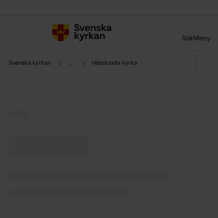
Till innehållet
Till undermeny
Sök
Meny
Svenska kyrkan
...
Hässlunda kyrka