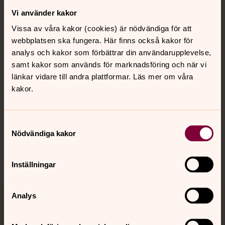
Vi använder kakor
Kontakt
Vissa av våra kakor (cookies) är nödvändiga för att
webbplatsen ska fungera. Här finns också kakor för
Kalender
analys och kakor som förbättrar din användarupplevelse,
samt kakor som används för marknadsföring och när vi
länkar vidare till andra plattformar. Läs mer om våra
kakor.
Hitta snabbt
Samtyckesval
Sociala kanaler
Nödvändiga kakor
Inställningar
Analys
Jourhavande präst