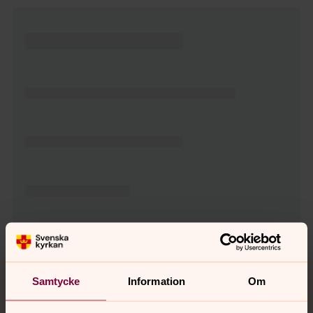
Tillbaka till toppen
Tillbaka till innehållet
Samtycke
Information
Om