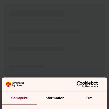
Tillbaka till toppen
Tillbaka till innehållet
Samtycke
Information
Om