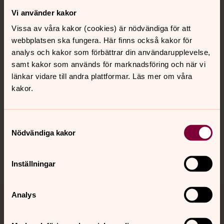
Vi använder kakor
Kontakt
Vissa av våra kakor (cookies) är nödvändiga för att
webbplatsen ska fungera. Här finns också kakor för
Kalender
analys och kakor som förbättrar din användarupplevelse,
samt kakor som används för marknadsföring och när vi
länkar vidare till andra plattformar. Läs mer om våra
kakor.
Hitta snabbt
Samtyckesval
Sociala kanaler
Nödvändiga kakor
Inställningar
Analys
Jourhavande präst