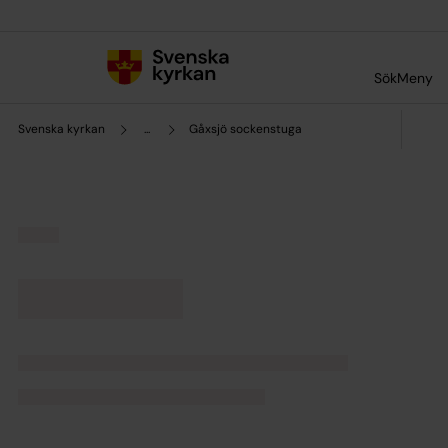
Till innehållet
Till undermeny
Sök
Meny
Svenska kyrkan
...
Gåxsjö sockenstuga