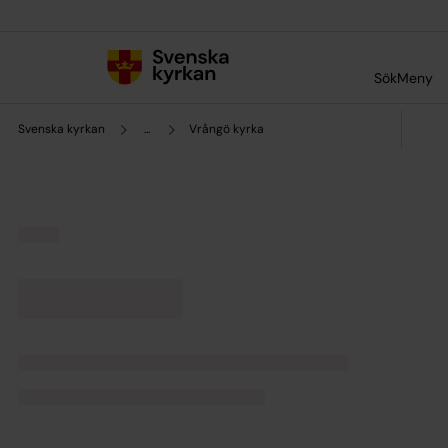
Till innehållet
Till undermeny
Sök
Meny
Svenska kyrkan
...
Vrångö kyrka