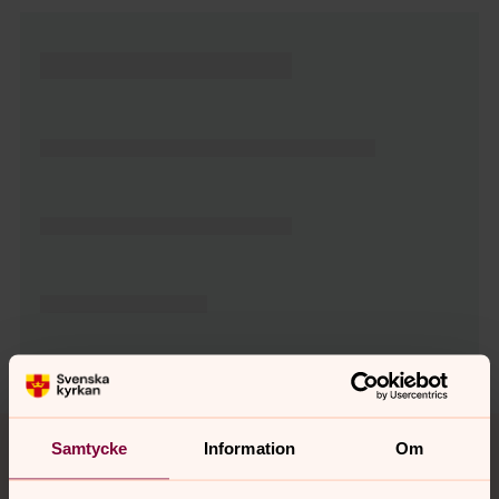
Tillbaka till toppen
Tillbaka till innehållet
Samtycke
Information
Om