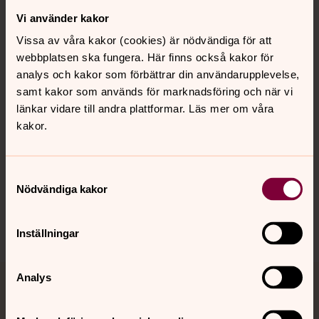
Vi använder kakor
Kontakt
Vissa av våra kakor (cookies) är nödvändiga för att
webbplatsen ska fungera. Här finns också kakor för
Kalender
analys och kakor som förbättrar din användarupplevelse,
samt kakor som används för marknadsföring och när vi
länkar vidare till andra plattformar. Läs mer om våra
kakor.
Hitta snabbt
Samtyckesval
Sociala kanaler
Nödvändiga kakor
Inställningar
Analys
Jourhavande präst