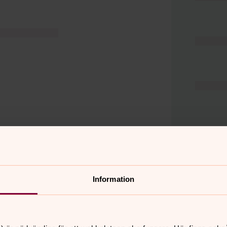
Information
er
Hitta snabbt
Hjälp och stöd
 11.00