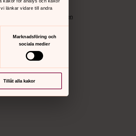
å kakor för analys och kakor
edlem
Instagram
 länkar vidare till andra
Vimeo
yrkan
Bloggportalen
Marknadsföring och
sociala medier
Tillåt alla kakor