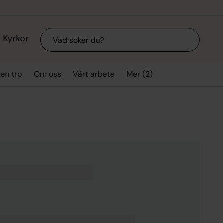
Sök
Kyrkor
Mer (2)
ten tro
Om oss
Vårt arbete