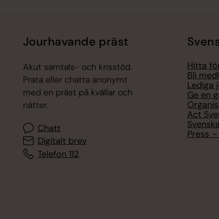
Jourhavande präst
Svens
Hitta f
Akut samtals- och krisstöd.
Bli med
Prata eller chatta anonymt
Lediga 
med en präst på kvällar och
Ge en g
Organis
nätter.
Act Sve
Svenska
Chatt
Press – 
Digitalt brev
Telefon 112