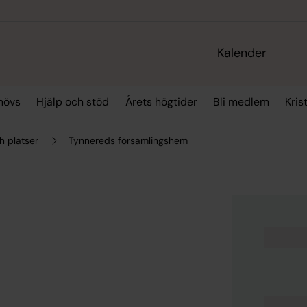
Kalender
hövs
Hjälp och stöd
Årets högtider
Bli medlem
Kris
h platser
Tynnereds församlingshem