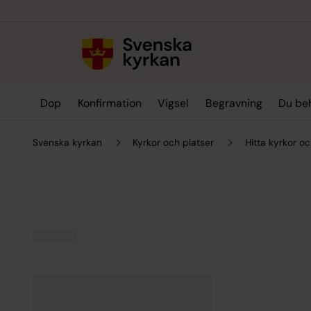
Till innehållet
Till undermeny
Dop
Konfirmation
Vigsel
Begravning
Du be
Svenska kyrkan
Kyrkor och platser
Hitta kyrkor oc