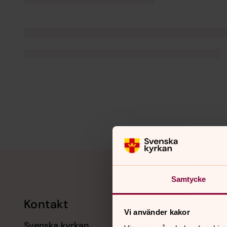
Tillbaka till toppen
Tillbaka till innehållet
Samtycke
Kontakt
Kalend
Vi använder kakor
Svenska kyrkan
11 augusti