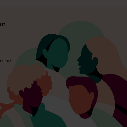
en
relse