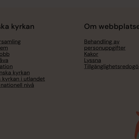
ka kyrkan
Om webbplats
örsamling
Behandling av
lem
personuppgifter
jobb
Kakor
åva
Lyssna
ation
Tillgänglighetsredogö
nska kyrkan
 kyrkan i utlandet
nationell nivå