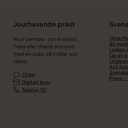
Jourhavande präst
Svens
Hitta f
Akut samtals- och krisstöd.
Bli med
Prata eller chatta anonymt
Lediga 
med en präst på kvällar och
Ge en g
Organis
nätter.
Act Sve
Svenska
Chatt
Press – 
Digitalt brev
Telefon 112