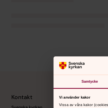
Tillbaka till toppen
Tillbaka till innehållet
Samtycke
Kontakt
Kalend
Vi använder kakor
Vissa av våra kakor (cookies
Svenska kyrkan
11 augusti