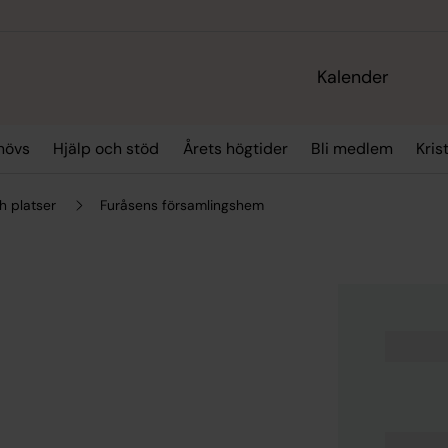
Kalender
hövs
Hjälp och stöd
Årets högtider
Bli medlem
Kris
h platser
Furåsens församlingshem