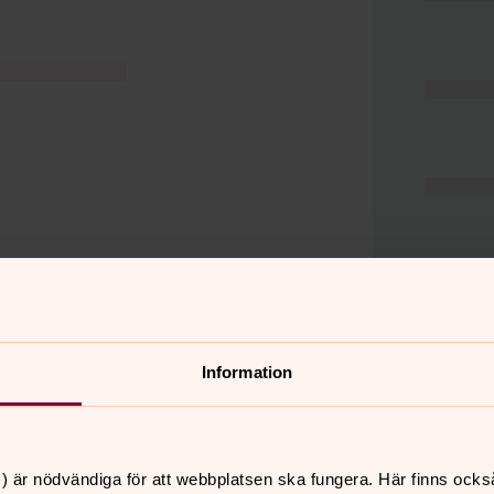
Information
er
Hitta snabbt
) är nödvändiga för att webbplatsen ska fungera. Här finns ocks
Hjälp och stöd
 11.00