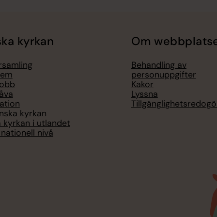
ka kyrkan
Om webbplats
örsamling
Behandling av
lem
personuppgifter
jobb
Kakor
åva
Lyssna
ation
Tillgänglighetsredogö
nska kyrkan
 kyrkan i utlandet
nationell nivå