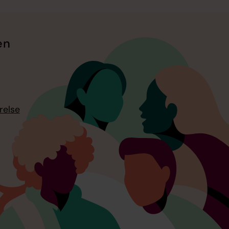
en
relse