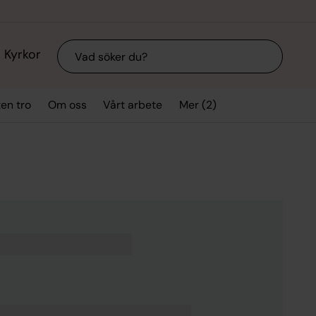
Sök
Kyrkor
Mer (2)
ten tro
Om oss
Vårt arbete