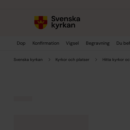
Till innehållet
Till undermeny
Dop
Konfirmation
Vigsel
Begravning
Du be
Svenska kyrkan
Kyrkor och platser
Hitta kyrkor oc