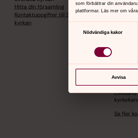
som förbättrar din användaru
Hitta din församling
Livesänd
plattformar. Läs mer om våra
kyrkokans
Kontaktuppgifter till Svenska
kyrkan
Samtyckesval
18 augusti
Nödvändiga kakor
Livesänd
kyrkokans
25 august
Livesänd
kyrkokans
Avvisa
1 septemb
Livesänd
kyrkokans
Se fler 