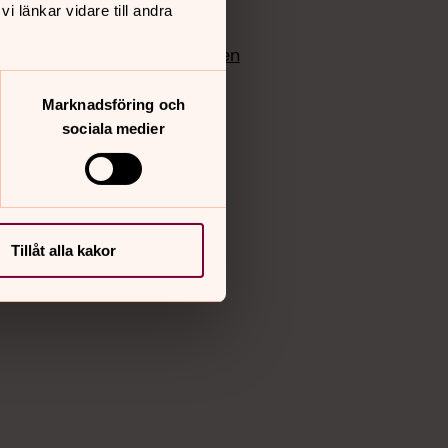
 länkar vidare till andra
edlem
Instagram
Vimeo
yrkan
Bloggportalen
Marknadsföring och
sociala medier
Tillåt alla kakor