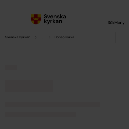
Till innehållet
Till undermeny
Sök
Meny
Svenska kyrkan
...
Donsö kyrka