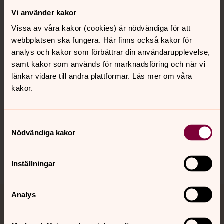
Vi använder kakor
Kontakt
Vissa av våra kakor (cookies) är nödvändiga för att
webbplatsen ska fungera. Här finns också kakor för
Kalender
analys och kakor som förbättrar din användarupplevelse,
samt kakor som används för marknadsföring och när vi
länkar vidare till andra plattformar. Läs mer om våra
kakor.
Hitta snabbt
Samtyckesval
Sociala kanaler
Nödvändiga kakor
Inställningar
Analys
Jourhavande präst