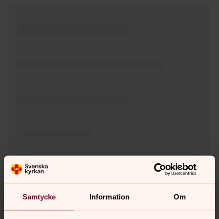
Tillbaka till toppen
Tillbaka till innehållet
Samtycke
Information
Om