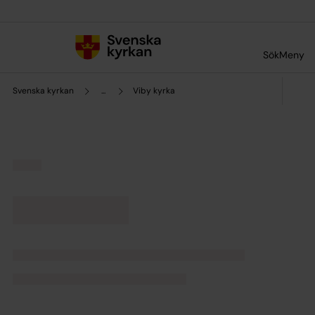
Till innehållet
Till undermeny
Sök
Meny
Svenska kyrkan
...
Viby kyrka