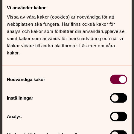
Vi använder kakor
Kontakt
Vissa av våra kakor (cookies) är nödvändiga för att
webbplatsen ska fungera. Här finns också kakor för
Kalender
analys och kakor som förbättrar din användarupplevelse,
samt kakor som används för marknadsföring och när vi
länkar vidare till andra plattformar. Läs mer om våra
kakor.
Hitta snabbt
Samtyckesval
Sociala kanaler
Nödvändiga kakor
Inställningar
Analys
Jourhavande präst