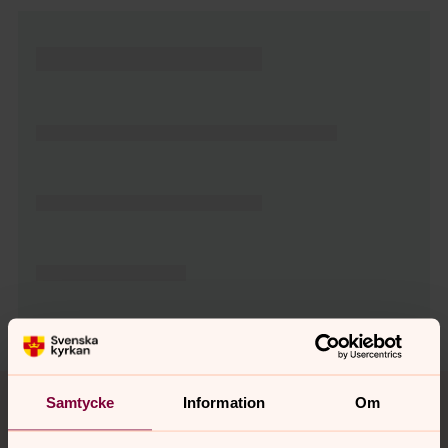
Tillbaka till toppen
Tillbaka till innehållet
Samtycke
Information
Om