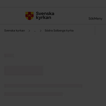
Till innehållet
Till undermeny
Sök
Meny
Svenska kyrkan
...
Södra Solberga kyrka