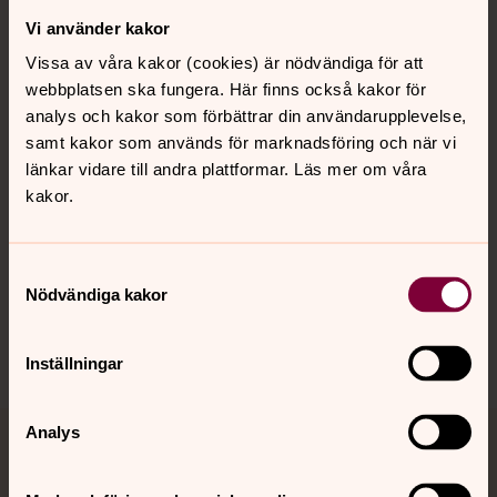
Vi använder kakor
Kontakt
Vissa av våra kakor (cookies) är nödvändiga för att
webbplatsen ska fungera. Här finns också kakor för
Kalender
analys och kakor som förbättrar din användarupplevelse,
samt kakor som används för marknadsföring och när vi
länkar vidare till andra plattformar. Läs mer om våra
kakor.
Hitta snabbt
Samtyckesval
Sociala kanaler
Nödvändiga kakor
Inställningar
Analys
Jourhavande präst