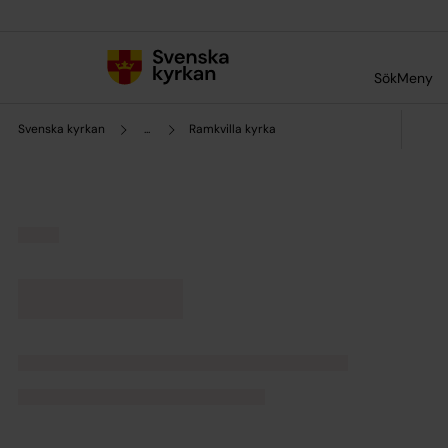
Till innehållet
Till undermeny
Sök
Meny
Svenska kyrkan
...
Ramkvilla kyrka