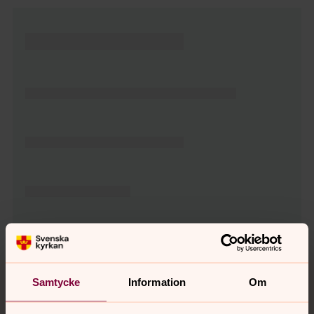
Tillbaka till toppen
Tillbaka till innehållet
Samtycke
Information
Om