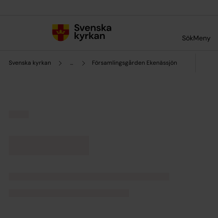
Till innehållet
Till undermeny
Sök
Meny
Svenska kyrkan
...
Församlingsgården Ekenässjön