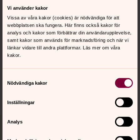
Vi använder kakor
Kontakt
Vissa av våra kakor (cookies) är nödvändiga för att
webbplatsen ska fungera. Här finns också kakor för
Kalender
analys och kakor som förbättrar din användarupplevelse,
samt kakor som används för marknadsföring och när vi
länkar vidare till andra plattformar. Läs mer om våra
kakor.
Hitta snabbt
Samtyckesval
Sociala kanaler
Nödvändiga kakor
Inställningar
Analys
Jourhavande präst