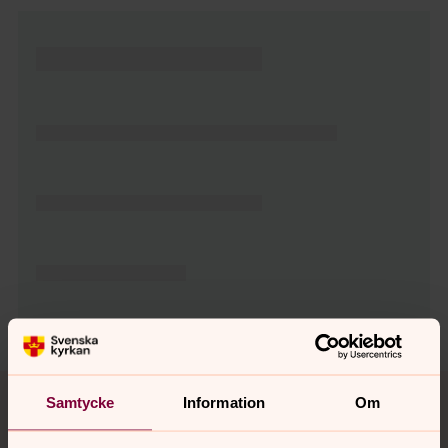
Tillbaka till toppen
Tillbaka till innehållet
Samtycke
Information
Om