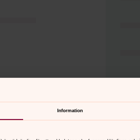
Information
er
Hitta snabbt
Hjälp och stöd
 11.00