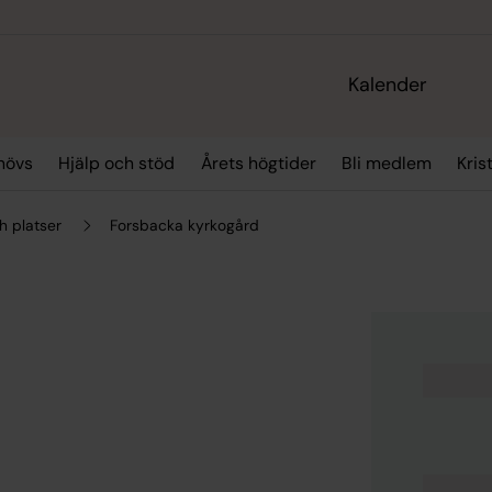
Kalender
hövs
Hjälp och stöd
Årets högtider
Bli medlem
Kris
h platser
Forsbacka kyrkogård