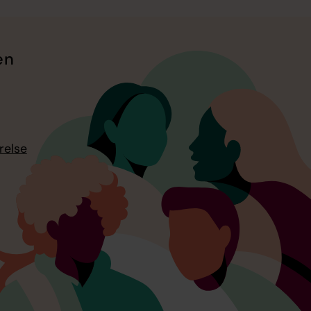
en
relse