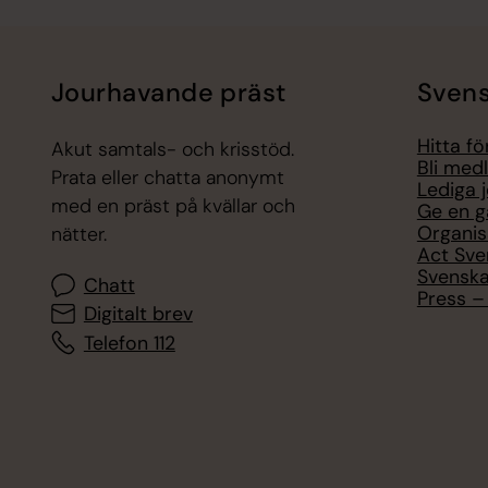
Jourhavande präst
Svens
Hitta f
Akut samtals- och krisstöd.
Bli med
Prata eller chatta anonymt
Lediga 
med en präst på kvällar och
Ge en g
Organis
nätter.
Act Sve
Svenska
Chatt
Press – 
Digitalt brev
Telefon 112