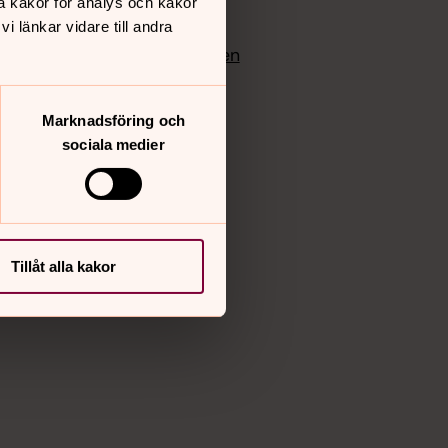
å kakor för analys och kakor
edlem
Instagram
 länkar vidare till andra
Vimeo
yrkan
Bloggportalen
Marknadsföring och
sociala medier
Tillåt alla kakor