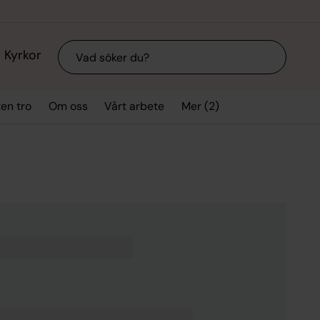
Sök
Kyrkor
Mer (2)
ten tro
Om oss
Vårt arbete