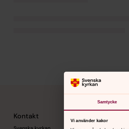
Tillbaka till toppen
Tillbaka till innehållet
Samtycke
Kontakt
Kalend
Vi använder kakor
Svenska kyrkan
11 augusti