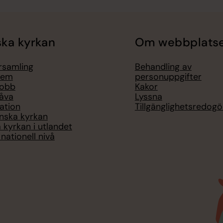
ka kyrkan
Om webbplats
örsamling
Behandling av
lem
personuppgifter
jobb
Kakor
åva
Lyssna
ation
Tillgänglighetsredogö
nska kyrkan
 kyrkan i utlandet
nationell nivå