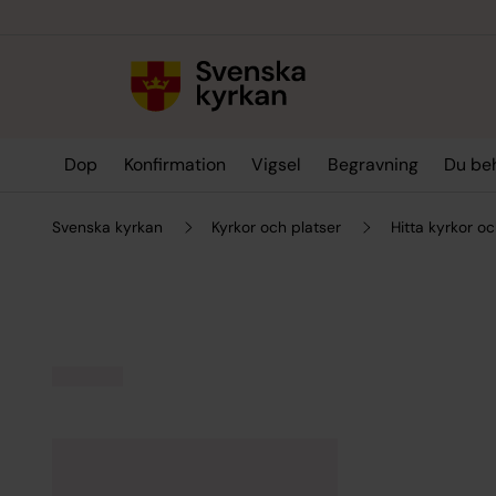
Till innehållet
Till undermeny
Dop
Konfirmation
Vigsel
Begravning
Du be
Svenska kyrkan
Kyrkor och platser
Hitta kyrkor oc