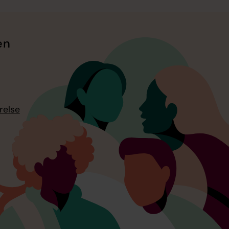
en
relse