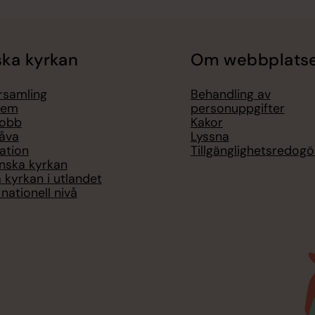
ka kyrkan
Om webbplats
örsamling
Behandling av
lem
personuppgifter
jobb
Kakor
åva
Lyssna
ation
Tillgänglighetsredogö
nska kyrkan
 kyrkan i utlandet
nationell nivå