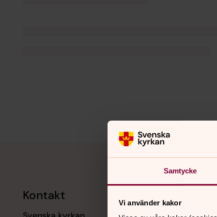
Tillbaka till toppen
Tillbaka till innehållet
Samtycke
Kontakt
Kalend
Vi använder kakor
Svenska kyrkan
11 augusti