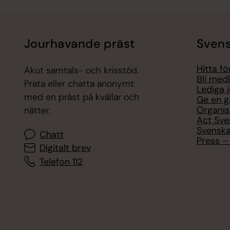
Jourhavande präst
Svens
Hitta f
Akut samtals- och krisstöd.
Bli med
Prata eller chatta anonymt
Lediga 
med en präst på kvällar och
Ge en g
Organis
nätter.
Act Sve
Svenska
Chatt
Press – 
Digitalt brev
Telefon 112