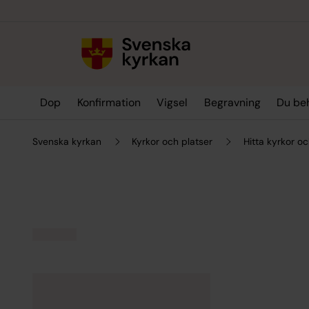
Till innehållet
Till undermeny
Dop
Konfirmation
Vigsel
Begravning
Du be
Svenska kyrkan
Kyrkor och platser
Hitta kyrkor oc