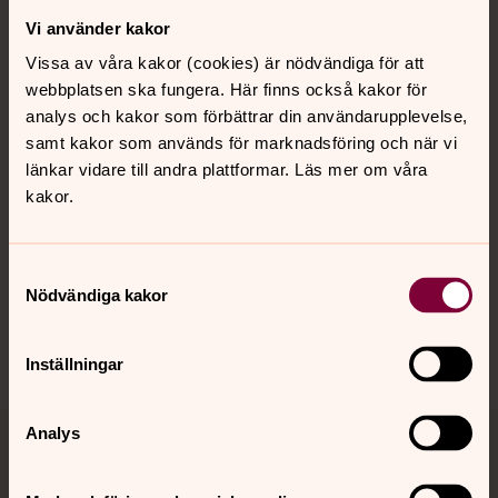
Vi använder kakor
Kontakt
Vissa av våra kakor (cookies) är nödvändiga för att
webbplatsen ska fungera. Här finns också kakor för
Kalender
analys och kakor som förbättrar din användarupplevelse,
samt kakor som används för marknadsföring och när vi
länkar vidare till andra plattformar. Läs mer om våra
kakor.
Hitta snabbt
Samtyckesval
Sociala kanaler
Nödvändiga kakor
Inställningar
Analys
Jourhavande präst