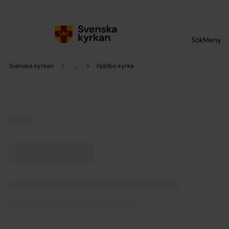
Till innehållet
Till undermeny
Sök
Meny
Svenska kyrkan
...
Hjällbo kyrka