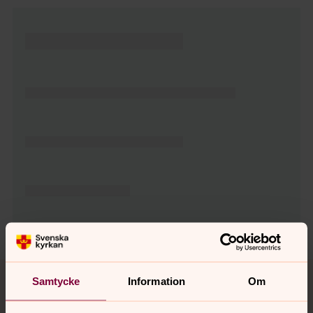
Tillbaka till toppen
Tillbaka till innehållet
Samtycke
Information
Om