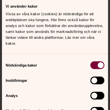
Vi använder kakor
Kontakt
Vissa av våra kakor (cookies) är nödvändiga för att
webbplatsen ska fungera. Här finns också kakor för
Kalender
analys och kakor som förbättrar din användarupplevelse,
samt kakor som används för marknadsföring och när vi
länkar vidare till andra plattformar. Läs mer om våra
kakor.
Hitta snabbt
Samtyckesval
Sociala kanaler
Nödvändiga kakor
Inställningar
Analys
Jourhavande präst