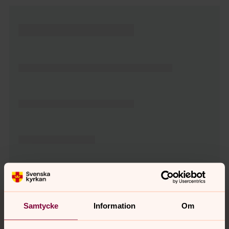
Tillbaka till toppen
Tillbaka till innehållet
Samtycke
Information
Om