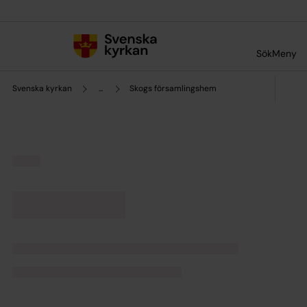
Till innehållet
Till undermeny
Sök
Meny
Svenska kyrkan
...
Skogs församlingshem