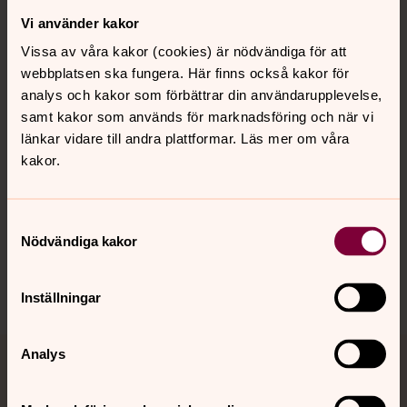
Vi använder kakor
Kontakt
Vissa av våra kakor (cookies) är nödvändiga för att
webbplatsen ska fungera. Här finns också kakor för
Kalender
analys och kakor som förbättrar din användarupplevelse,
samt kakor som används för marknadsföring och när vi
länkar vidare till andra plattformar. Läs mer om våra
kakor.
Hitta snabbt
Samtyckesval
Sociala kanaler
Nödvändiga kakor
Inställningar
Analys
Jourhavande präst