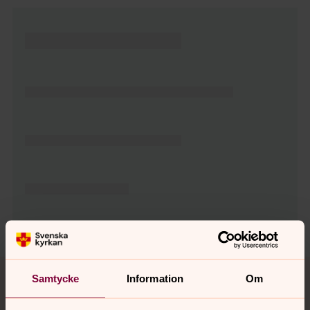
Tillbaka till toppen
Tillbaka till innehållet
Samtycke
Information
Om