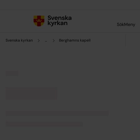
Till innehållet
Till undermeny
Sök
Meny
Svenska kyrkan
...
Berghamns kapell