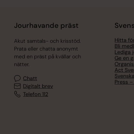
Jourhavande präst
Svens
Hitta f
Akut samtals- och krisstöd.
Bli med
Prata eller chatta anonymt
Lediga 
med en präst på kvällar och
Ge en g
Organis
nätter.
Act Sve
Svenska
Chatt
Press – 
Digitalt brev
Telefon 112