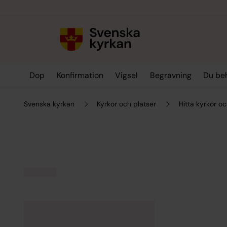
Till innehållet
Till undermeny
Dop
Konfirmation
Vigsel
Begravning
Du be
Svenska kyrkan
Kyrkor och platser
Hitta kyrkor oc