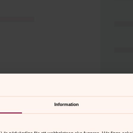
Information
er
Hitta snabbt
Hjälp och stöd
 11.00