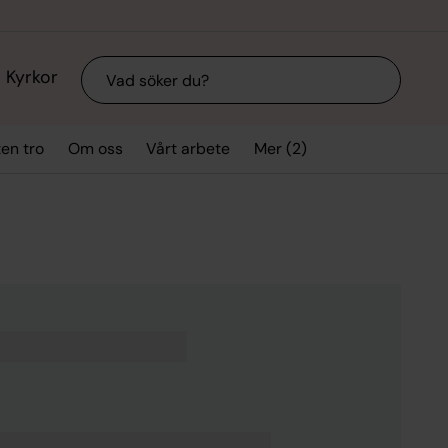
Sök
Kyrkor
Mer (2)
ten tro
Om oss
Vårt arbete