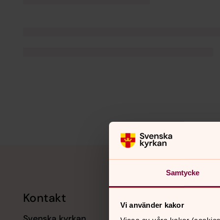
Tillbaka till toppen
Tillbaka till innehållet
Samtycke
Kontakt
Kalend
Vi använder kakor
Svenska kyrkan
11 augusti