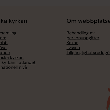
ka kyrkan
Om webbplats
örsamling
Behandling av
lem
personuppgifter
jobb
Kakor
åva
Lyssna
ation
Tillgänglighetsredogö
nska kyrkan
 kyrkan i utlandet
nationell nivå