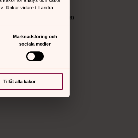
å kakor för analys och kakor
edlem
Instagram
 länkar vidare till andra
Vimeo
yrkan
Bloggportalen
Marknadsföring och
sociala medier
Tillåt alla kakor