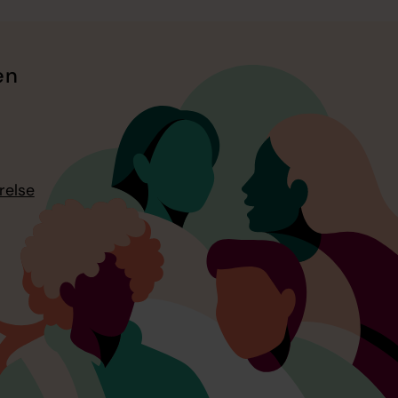
en
relse