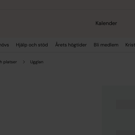
Kalender
hövs
Hjälp och stöd
Årets högtider
Bli medlem
Kris
h platser
Ugglan