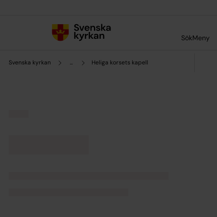
Till innehållet
Till undermeny
Sök
Meny
Svenska kyrkan
...
Heliga korsets kapell