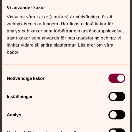
Vi använder kakor
Kontakt
Vissa av våra kakor (cookies) är nödvändiga för att
webbplatsen ska fungera. Här finns också kakor för
Kalender
analys och kakor som förbättrar din användarupplevelse,
samt kakor som används för marknadsföring och när vi
länkar vidare till andra plattformar. Läs mer om våra
kakor.
Hitta snabbt
Samtyckesval
Sociala kanaler
Nödvändiga kakor
Inställningar
Analys
Jourhavande präst