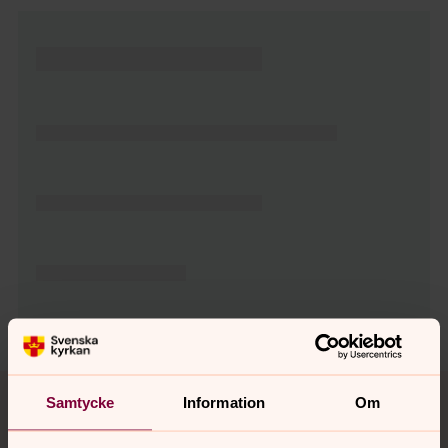
Tillbaka till toppen
Tillbaka till innehållet
Samtycke
Information
Om