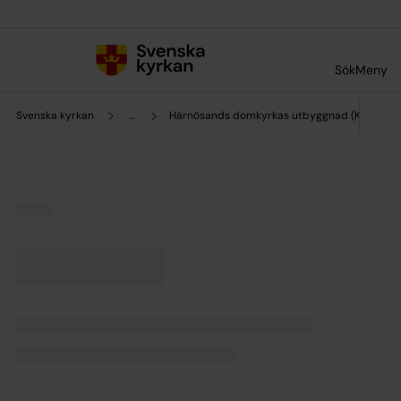
Till innehållet
Till undermeny
Sök
Meny
Svenska kyrkan
...
Härnösands domkyrkas utbyggnad (Körrumm