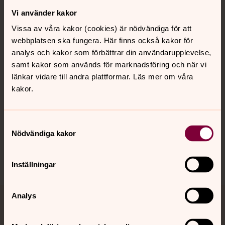
Vi använder kakor
Kontakt
Vissa av våra kakor (cookies) är nödvändiga för att
webbplatsen ska fungera. Här finns också kakor för
Kalender
analys och kakor som förbättrar din användarupplevelse,
samt kakor som används för marknadsföring och när vi
länkar vidare till andra plattformar. Läs mer om våra
kakor.
Hitta snabbt
Samtyckesval
Sociala kanaler
Nödvändiga kakor
Inställningar
Analys
Jourhavande präst