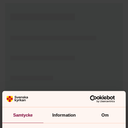
Tillbaka till toppen
Tillbaka till innehållet
Samtycke
Information
Om