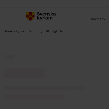
Till innehållet
Till undermeny
Sök
Meny
Svenska kyrkan
...
Härnögården