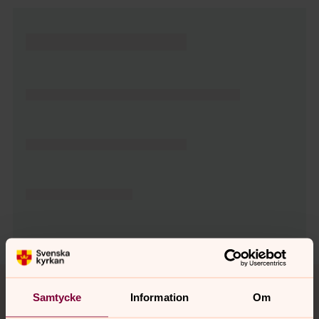
Tillbaka till toppen
Tillbaka till innehållet
Samtycke
Information
Om