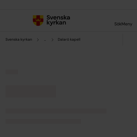
Till innehållet
Till undermeny
Sök
Meny
Svenska kyrkan
...
Dalarö kapell