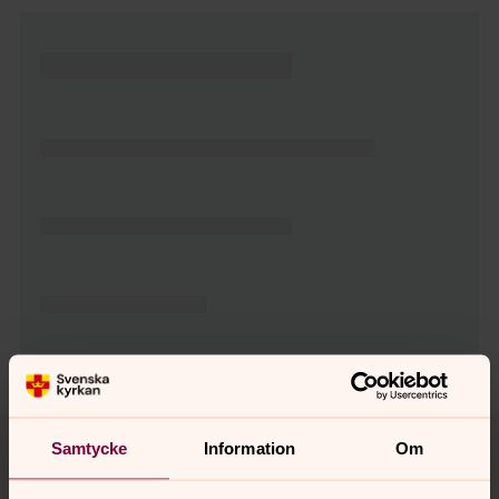
Tillbaka till toppen
Tillbaka till innehållet
Samtycke
Information
Om