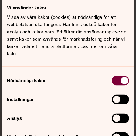
Vi använder kakor
Kontakt
Vissa av våra kakor (cookies) är nödvändiga för att
webbplatsen ska fungera. Här finns också kakor för
Kalender
analys och kakor som förbättrar din användarupplevelse,
samt kakor som används för marknadsföring och när vi
länkar vidare till andra plattformar. Läs mer om våra
kakor.
Hitta snabbt
Samtyckesval
Sociala kanaler
Nödvändiga kakor
Inställningar
Analys
Jourhavande präst