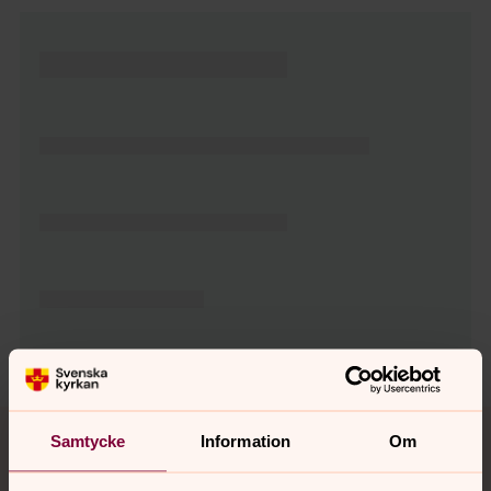
Tillbaka till toppen
Tillbaka till innehållet
Samtycke
Information
Om