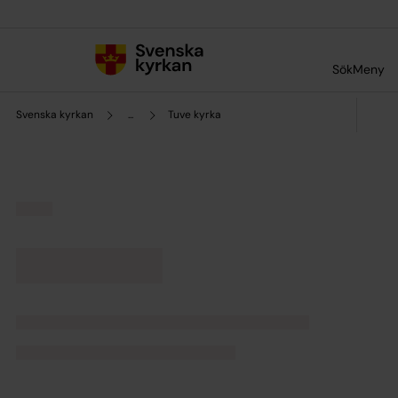
Till innehållet
Till undermeny
Sök
Meny
Svenska kyrkan
...
Tuve kyrka