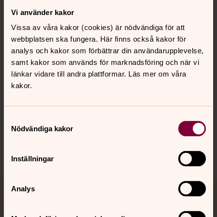
Vi använder kakor
Kontakt
Vissa av våra kakor (cookies) är nödvändiga för att
webbplatsen ska fungera. Här finns också kakor för
Kalender
analys och kakor som förbättrar din användarupplevelse,
samt kakor som används för marknadsföring och när vi
länkar vidare till andra plattformar. Läs mer om våra
kakor.
Hitta snabbt
Samtyckesval
Sociala kanaler
Nödvändiga kakor
Inställningar
Analys
Jourhavande präst