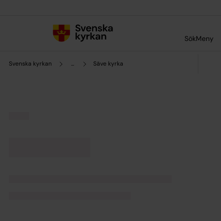
Till innehållet
Till undermeny
Sök
Meny
Svenska kyrkan
...
Säve kyrka