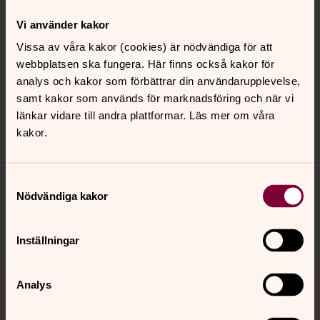
Kontakt
Vi använder kakor
Vissa av våra kakor (cookies) är nödvändiga för att
webbplatsen ska fungera. Här finns också kakor för
Kalender
analys och kakor som förbättrar din användarupplevelse,
samt kakor som används för marknadsföring och när vi
länkar vidare till andra plattformar. Läs mer om våra
Hitta snabbt
kakor.
Sociala kanaler
Samtyckesval
Nödvändiga kakor
Inställningar
Analys
Jourhavande präst