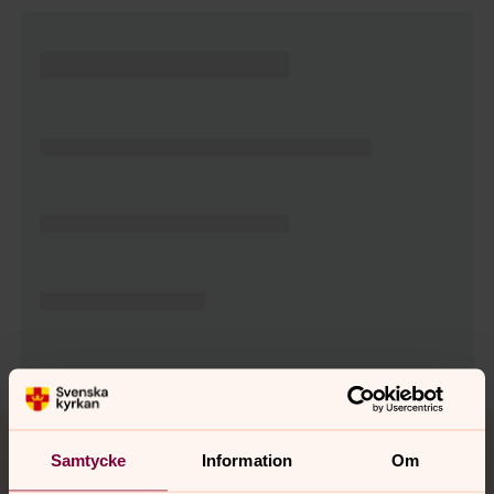
Tillbaka till toppen
Tillbaka till innehållet
Samtycke
Information
Om