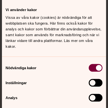
Kontakt
Vi använder kakor
Vissa av våra kakor (cookies) är nödvändiga för att
webbplatsen ska fungera. Här finns också kakor för
Kalender
analys och kakor som förbättrar din användarupplevelse,
samt kakor som används för marknadsföring och när vi
länkar vidare till andra plattformar. Läs mer om våra
Hitta snabbt
kakor.
Sociala kanaler
Samtyckesval
Nödvändiga kakor
Inställningar
Analys
Jourhavande präst