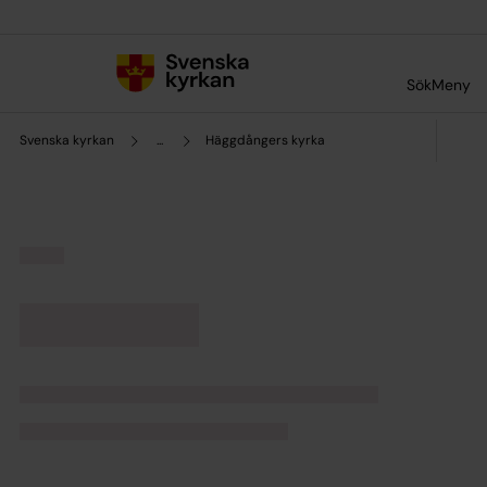
Till innehållet
Till undermeny
Sök
Meny
Svenska kyrkan
...
Häggdångers kyrka