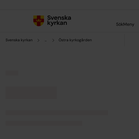
Till innehållet
Till undermeny
Sök
Meny
Svenska kyrkan
...
Östra kyrkogården