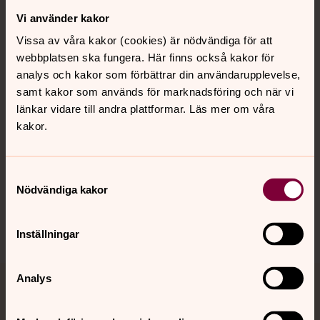
Vi använder kakor
Kontakt
Vissa av våra kakor (cookies) är nödvändiga för att
webbplatsen ska fungera. Här finns också kakor för
Kalender
analys och kakor som förbättrar din användarupplevelse,
samt kakor som används för marknadsföring och när vi
länkar vidare till andra plattformar. Läs mer om våra
kakor.
Hitta snabbt
Samtyckesval
Sociala kanaler
Nödvändiga kakor
Inställningar
Analys
Jourhavande präst