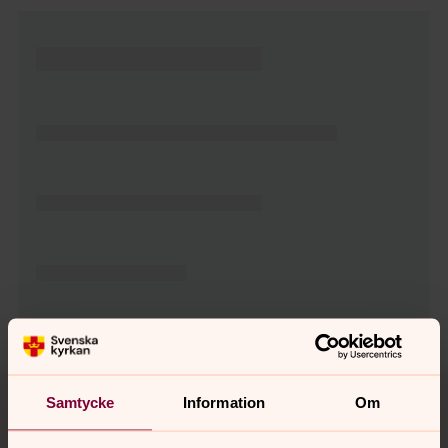
Tillbaka till toppen
Tillbaka till innehållet
Samtycke
Information
Om