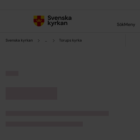
Till innehållet
Till undermeny
Sök
Meny
Svenska kyrkan
...
Torups kyrka