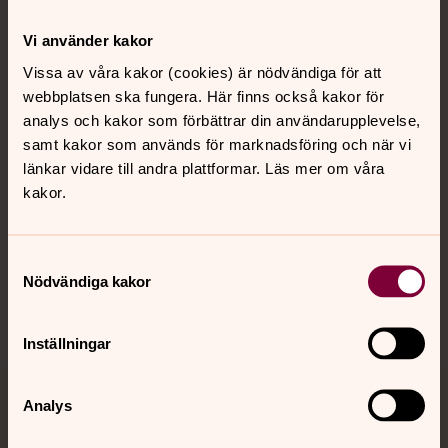
Kontakt
Vi använder kakor
Vissa av våra kakor (cookies) är nödvändiga för att
webbplatsen ska fungera. Här finns också kakor för
Kalender
analys och kakor som förbättrar din användarupplevelse,
samt kakor som används för marknadsföring och när vi
länkar vidare till andra plattformar. Läs mer om våra
Hitta snabbt
kakor.
Sociala kanaler
Samtyckesval
Nödvändiga kakor
Inställningar
Analys
Jourhavande präst