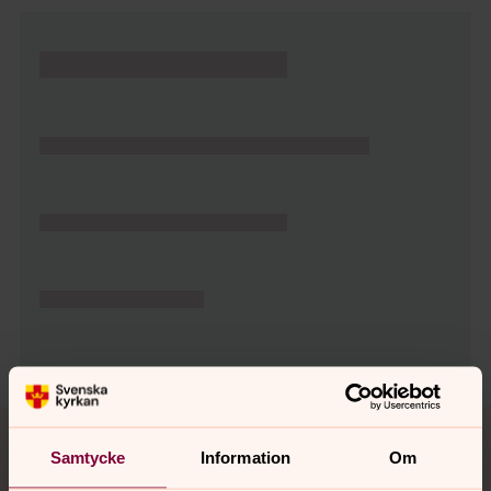
Tillbaka till toppen
Tillbaka till innehållet
Samtycke
Information
Om