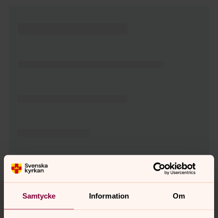
Tillbaka till toppen
Tillbaka till innehållet
Samtycke
Information
Om