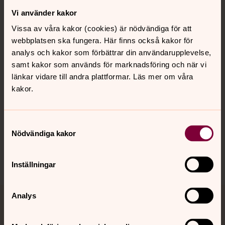
Vi använder kakor
Kontakt
Vissa av våra kakor (cookies) är nödvändiga för att
webbplatsen ska fungera. Här finns också kakor för
Kalender
analys och kakor som förbättrar din användarupplevelse,
samt kakor som används för marknadsföring och när vi
länkar vidare till andra plattformar. Läs mer om våra
kakor.
Hitta snabbt
Samtyckesval
Sociala kanaler
Nödvändiga kakor
Inställningar
Analys
Jourhavande präst