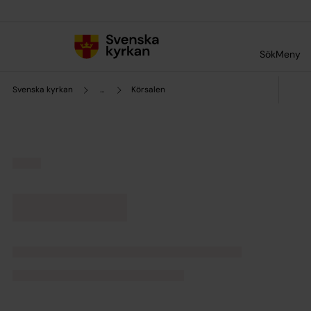
Till innehållet
Till undermeny
Sök
Meny
Svenska kyrkan
...
Körsalen