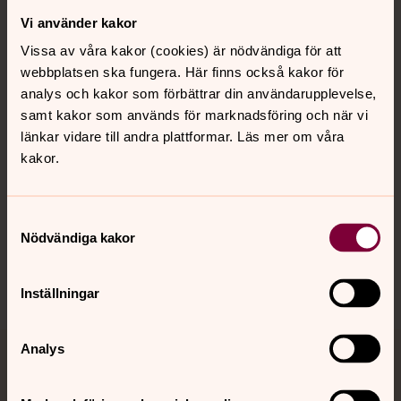
Vi använder kakor
Kontakt
Vissa av våra kakor (cookies) är nödvändiga för att
webbplatsen ska fungera. Här finns också kakor för
Kalender
analys och kakor som förbättrar din användarupplevelse,
samt kakor som används för marknadsföring och när vi
länkar vidare till andra plattformar. Läs mer om våra
kakor.
Hitta snabbt
Samtyckesval
Sociala kanaler
Nödvändiga kakor
Inställningar
Analys
Jourhavande präst