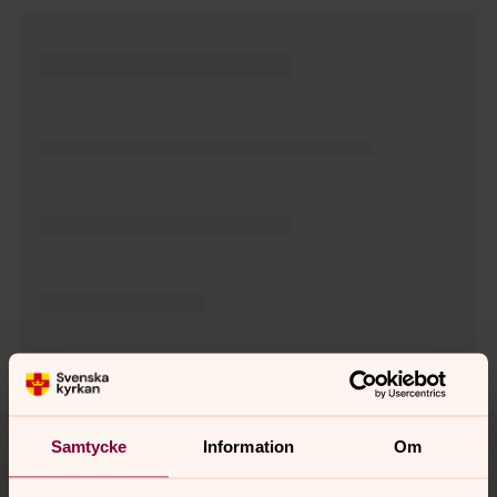
Tillbaka till toppen
Tillbaka till innehållet
Samtycke
Information
Om