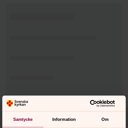
Tillbaka till toppen
Tillbaka till innehållet
Samtycke
Information
Om