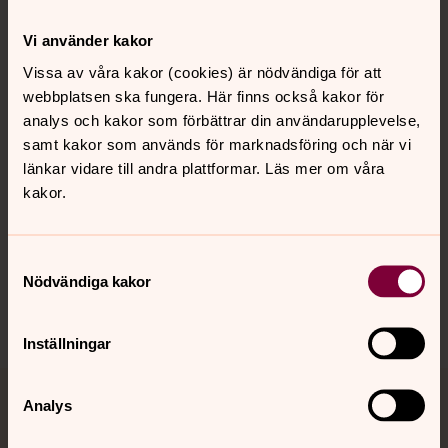
Kontakt
Vi använder kakor
Vissa av våra kakor (cookies) är nödvändiga för att
webbplatsen ska fungera. Här finns också kakor för
Kalender
analys och kakor som förbättrar din användarupplevelse,
samt kakor som används för marknadsföring och när vi
länkar vidare till andra plattformar. Läs mer om våra
Hitta snabbt
kakor.
Sociala kanaler
Samtyckesval
Nödvändiga kakor
Inställningar
Analys
Jourhavande präst