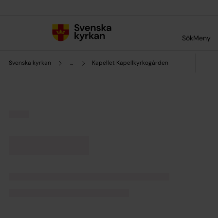
Till innehållet
Till undermeny
Sök
Meny
Svenska kyrkan
...
Kapellet Kapellkyrkogården