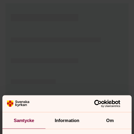
Tillbaka till toppen
Tillbaka till innehållet
Samtycke
Information
Om