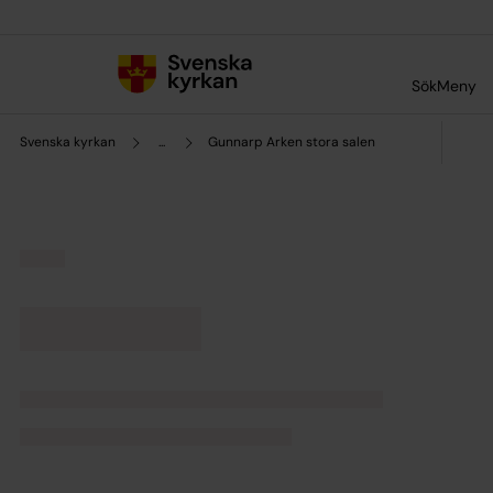
Till innehållet
Till undermeny
Sök
Meny
Svenska kyrkan
...
Gunnarp Arken stora salen