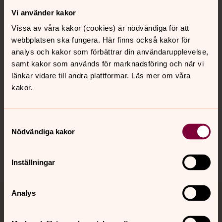
Vi använder kakor
Kontakt
Vissa av våra kakor (cookies) är nödvändiga för att
webbplatsen ska fungera. Här finns också kakor för
Kalender
analys och kakor som förbättrar din användarupplevelse,
samt kakor som används för marknadsföring och när vi
länkar vidare till andra plattformar. Läs mer om våra
kakor.
Hitta snabbt
Samtyckesval
Sociala kanaler
Nödvändiga kakor
Inställningar
Analys
Jourhavande präst