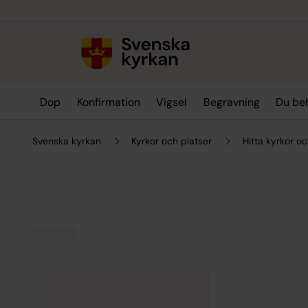
Till innehållet
Till undermeny
Dop
Konfirmation
Vigsel
Begravning
Du be
Svenska kyrkan
Kyrkor och platser
Hitta kyrkor oc