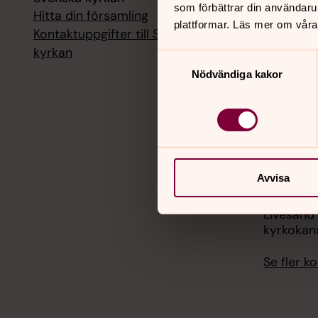
som förbättrar din användaru
Hitta din församling
Livesänd
plattformar. Läs mer om våra
kyrkokans
Kontaktuppgifter till Svenska
kyrkan
Samtyckesval
18 augusti
Nödvändiga kakor
Livesänd
kyrkokans
25 august
Livesänd
kyrkokans
Avvisa
1 septemb
Livesänd
kyrkokans
Se fler 