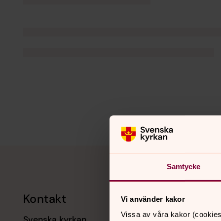
Tillbaka till toppen
Tillbaka till innehållet
Samtycke
Kontakt
Kalend
Vi använder kakor
Vissa av våra kakor (cookies
Svenska kyrkan
11 augusti