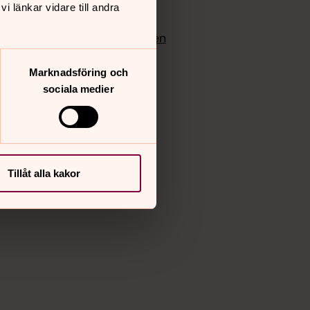
 länkar vidare till andra
edlem
Instagram
Vimeo
yrkan
Bloggportalen
Marknadsföring och
sociala medier
Tillåt alla kakor