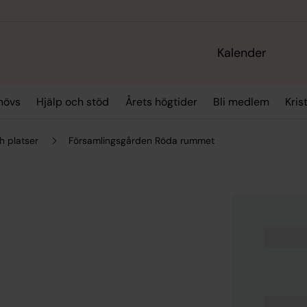
Kalender
hövs
Hjälp och stöd
Årets högtider
Bli medlem
Kris
h platser
Församlingsgården Röda rummet