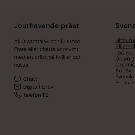
Jourhavande präst
Svens
Hitta f
Akut samtals- och krisstöd.
Bli med
Prata eller chatta anonymt
Lediga 
med en präst på kvällar och
Ge en g
Organis
nätter.
Act Sve
Svenska
Chatt
Press – 
Digitalt brev
Telefon 112