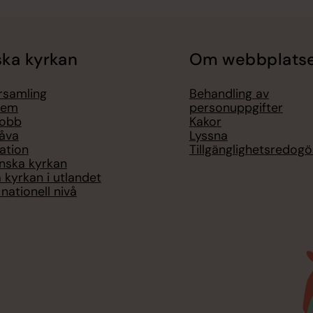
ka kyrkan
Om webbplats
örsamling
Behandling av
lem
personuppgifter
jobb
Kakor
åva
Lyssna
ation
Tillgänglighetsredogö
nska kyrkan
 kyrkan i utlandet
nationell nivå