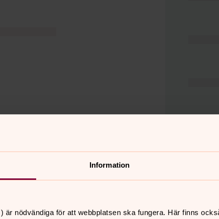
Information
er
Hitta snabbt
) är nödvändiga för att webbplatsen ska fungera. Här finns ocks
Hjälp och stöd
 11.00