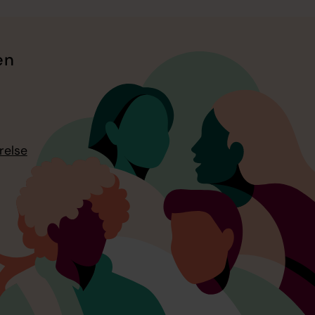
en
relse