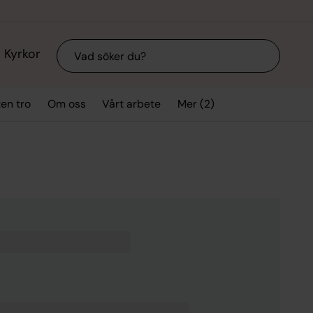
Sök
Kyrkor
Mer (2)
ten tro
Om oss
Vårt arbete