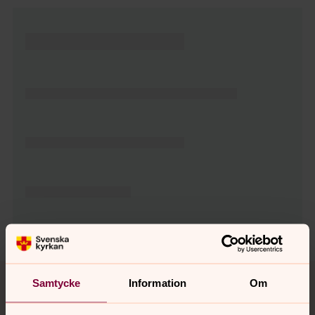
Tillbaka till toppen
Tillbaka till innehållet
Samtycke
Information
Om