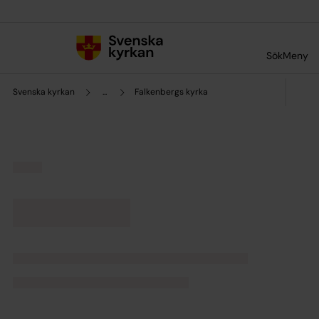
Till innehållet
Till undermeny
Sök
Meny
Svenska kyrkan
...
Falkenbergs kyrka