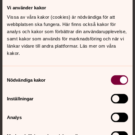
Vi använder kakor
Kontakt
Vissa av våra kakor (cookies) är nödvändiga för att
webbplatsen ska fungera. Här finns också kakor för
Kalender
analys och kakor som förbättrar din användarupplevelse,
samt kakor som används för marknadsföring och när vi
länkar vidare till andra plattformar. Läs mer om våra
kakor.
Hitta snabbt
Samtyckesval
Sociala kanaler
Nödvändiga kakor
Inställningar
Analys
Jourhavande präst