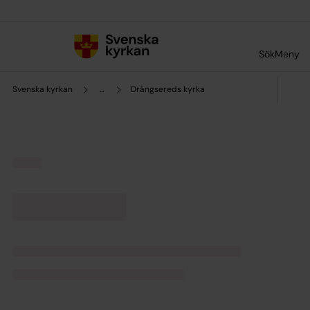
Till innehållet
Till undermeny
Sök
Meny
Svenska kyrkan
...
Drängsereds kyrka