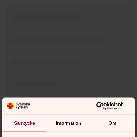
Tillbaka till toppen
Tillbaka till innehållet
Samtycke
Information
Om