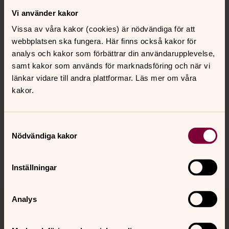
Vi använder kakor
Kontakt
Vissa av våra kakor (cookies) är nödvändiga för att
webbplatsen ska fungera. Här finns också kakor för
Kalender
analys och kakor som förbättrar din användarupplevelse,
samt kakor som används för marknadsföring och när vi
länkar vidare till andra plattformar. Läs mer om våra
kakor.
Hitta snabbt
Samtyckesval
Sociala kanaler
Nödvändiga kakor
Inställningar
Analys
Jourhavande präst