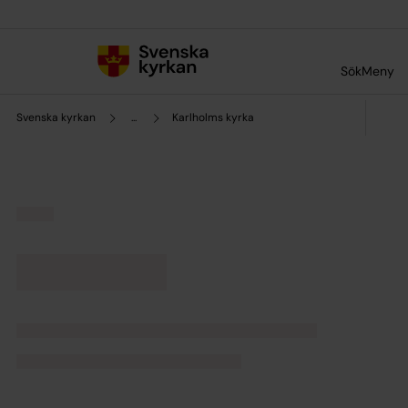
Till innehållet
Till undermeny
Sök
Meny
Svenska kyrkan
...
Karlholms kyrka