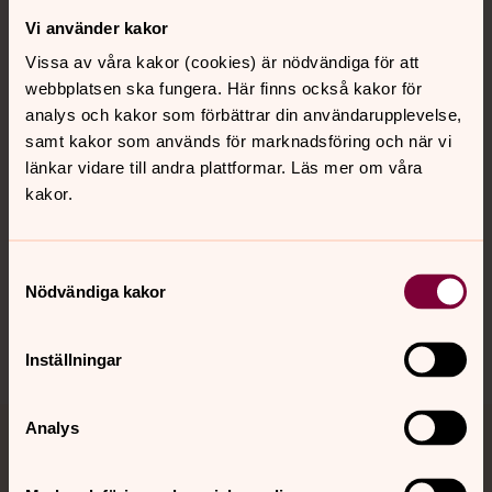
Vi använder kakor
Kontakt
Vissa av våra kakor (cookies) är nödvändiga för att
webbplatsen ska fungera. Här finns också kakor för
Kalender
analys och kakor som förbättrar din användarupplevelse,
samt kakor som används för marknadsföring och när vi
länkar vidare till andra plattformar. Läs mer om våra
kakor.
Hitta snabbt
Samtyckesval
Sociala kanaler
Nödvändiga kakor
Inställningar
Analys
Jourhavande präst