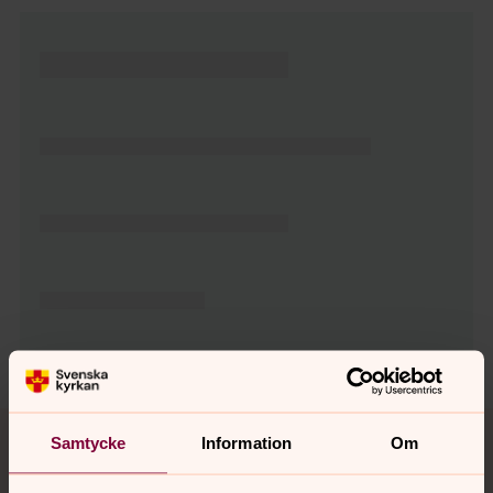
Tillbaka till toppen
Tillbaka till innehållet
Samtycke
Information
Om