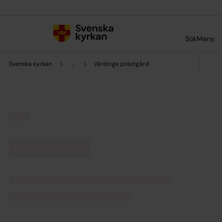
Till innehållet
Till undermeny
Sök
Meny
Svenska kyrkan
...
Vårdinge prästgård