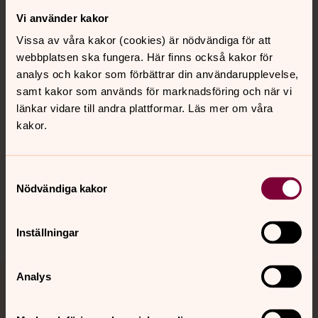
Vi använder kakor
Kontakt
Vissa av våra kakor (cookies) är nödvändiga för att
webbplatsen ska fungera. Här finns också kakor för
Kalender
analys och kakor som förbättrar din användarupplevelse,
samt kakor som används för marknadsföring och när vi
länkar vidare till andra plattformar. Läs mer om våra
kakor.
Hitta snabbt
Samtyckesval
Sociala kanaler
Nödvändiga kakor
Inställningar
Analys
Jourhavande präst