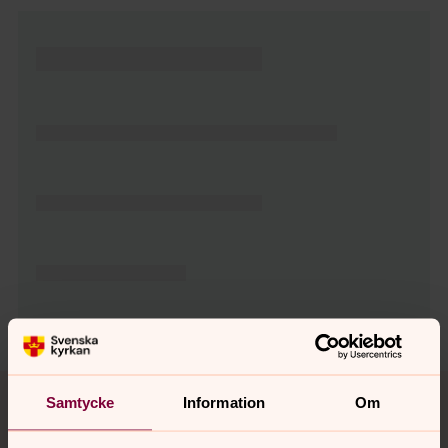
Tillbaka till toppen
Tillbaka till innehållet
Samtycke
Information
Om