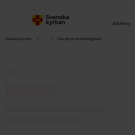
Till innehållet
Till undermeny
Sök
Meny
Svenska kyrkan
...
Överjärna församlingshem