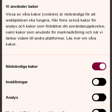
Vi använder kakor
Kontakt
Vissa av våra kakor (cookies) är nödvändiga för att
webbplatsen ska fungera. Här finns också kakor för
Kalender
analys och kakor som förbättrar din användarupplevelse,
samt kakor som används för marknadsföring och när vi
länkar vidare till andra plattformar. Läs mer om våra
kakor.
Hitta snabbt
Samtyckesval
Sociala kanaler
Nödvändiga kakor
Inställningar
Analys
Jourhavande präst