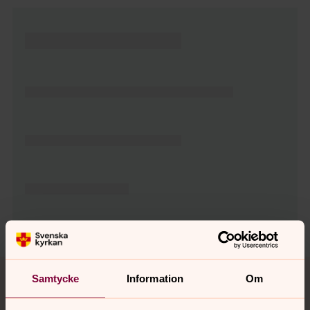
Tillbaka till toppen
Tillbaka till innehållet
Samtycke
Information
Om