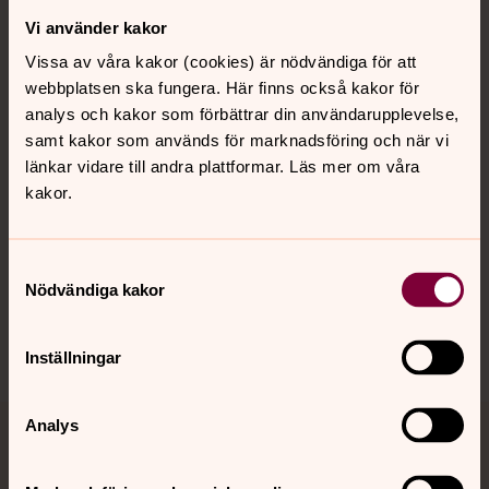
Vi använder kakor
Kontakt
Vissa av våra kakor (cookies) är nödvändiga för att
webbplatsen ska fungera. Här finns också kakor för
Kalender
analys och kakor som förbättrar din användarupplevelse,
samt kakor som används för marknadsföring och när vi
länkar vidare till andra plattformar. Läs mer om våra
kakor.
Hitta snabbt
Samtyckesval
Sociala kanaler
Nödvändiga kakor
Inställningar
Analys
Jourhavande präst