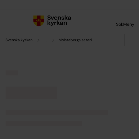
Till innehållet
Till undermeny
Sök
Meny
Svenska kyrkan
...
Molstabergs säteri