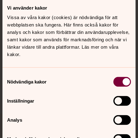
Vi använder kakor
Kontakt
Vissa av våra kakor (cookies) är nödvändiga för att
webbplatsen ska fungera. Här finns också kakor för
Kalender
analys och kakor som förbättrar din användarupplevelse,
samt kakor som används för marknadsföring och när vi
länkar vidare till andra plattformar. Läs mer om våra
kakor.
Hitta snabbt
Samtyckesval
Sociala kanaler
Nödvändiga kakor
Inställningar
Analys
Jourhavande präst