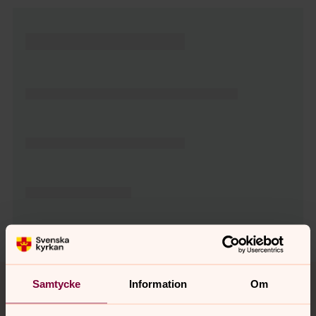
Tillbaka till toppen
Tillbaka till innehållet
Samtycke
Information
Om