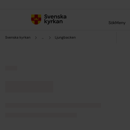
Till innehållet
Till undermeny
Sök
Meny
Svenska kyrkan
...
Ljungbacken