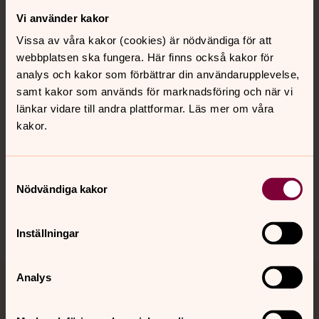
Vi använder kakor
Kontakt
Vissa av våra kakor (cookies) är nödvändiga för att
webbplatsen ska fungera. Här finns också kakor för
Kalender
analys och kakor som förbättrar din användarupplevelse,
samt kakor som används för marknadsföring och när vi
länkar vidare till andra plattformar. Läs mer om våra
kakor.
Hitta snabbt
Samtyckesval
Sociala kanaler
Nödvändiga kakor
Inställningar
Analys
Jourhavande präst