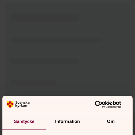
Tillbaka till toppen
Tillbaka till innehållet
Samtycke
Information
Om