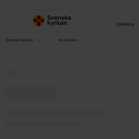
Till innehållet
Till undermeny
Sök
Meny
Svenska kyrkan
...
Kyrkskolan