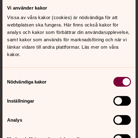
Vi använder kakor
Kontakt
Vissa av våra kakor (cookies) är nödvändiga för att
webbplatsen ska fungera. Här finns också kakor för
Kalender
analys och kakor som förbättrar din användarupplevelse,
samt kakor som används för marknadsföring och när vi
länkar vidare till andra plattformar. Läs mer om våra
kakor.
Hitta snabbt
Samtyckesval
Sociala kanaler
Nödvändiga kakor
Inställningar
Analys
Jourhavande präst