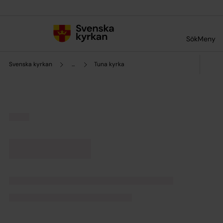
Till innehållet
Till undermeny
Sök
Meny
Svenska kyrkan
...
Tuna kyrka