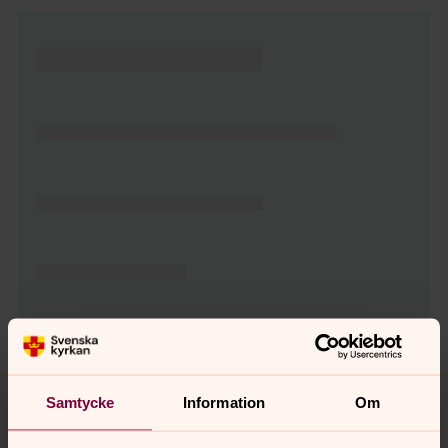
Tillbaka till toppen
Tillbaka till innehållet
Samtycke
Information
Om