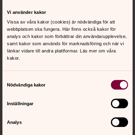
Kontakt
Vi använder kakor
Vissa av våra kakor (cookies) är nödvändiga för att
webbplatsen ska fungera. Här finns också kakor för
Kalender
analys och kakor som förbättrar din användarupplevelse,
samt kakor som används för marknadsföring och när vi
länkar vidare till andra plattformar. Läs mer om våra
Hitta snabbt
kakor.
Sociala kanaler
Samtyckesval
Nödvändiga kakor
Inställningar
Analys
Jourhavande präst