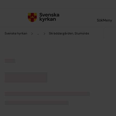
Till innehållet
Till undermeny
Sök
Meny
Svenska kyrkan
...
Skräddargården, Stumsnäs