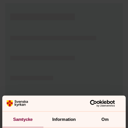
Tillbaka till toppen
Tillbaka till innehållet
Samtycke
Information
Om