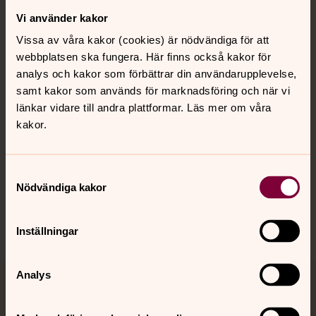
Vi använder kakor
Kontakt
Vissa av våra kakor (cookies) är nödvändiga för att
webbplatsen ska fungera. Här finns också kakor för
Kalender
analys och kakor som förbättrar din användarupplevelse,
samt kakor som används för marknadsföring och när vi
länkar vidare till andra plattformar. Läs mer om våra
kakor.
Hitta snabbt
Samtyckesval
Sociala kanaler
Nödvändiga kakor
Inställningar
Analys
Jourhavande präst