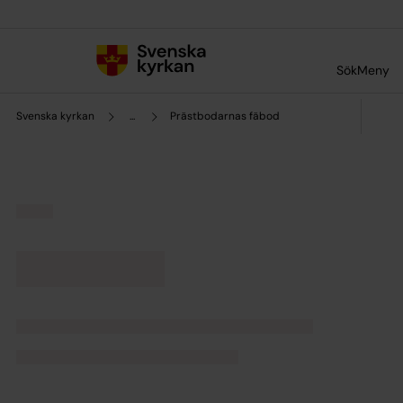
Till innehållet
Till undermeny
Sök
Meny
Svenska kyrkan
...
Prästbodarnas fäbod