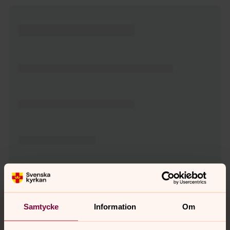
Tillbaka till toppen
Tillbaka till innehållet
Samtycke
Information
Om