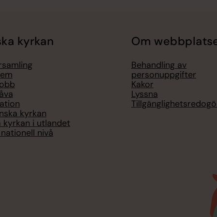
ka kyrkan
Om webbplats
örsamling
Behandling av
lem
personuppgifter
jobb
Kakor
åva
Lyssna
ation
Tillgänglighetsredogö
nska kyrkan
 kyrkan i utlandet
nationell nivå