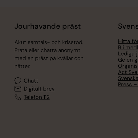
Jourhavande präst
Svens
Hitta f
Akut samtals- och krisstöd.
Bli med
Prata eller chatta anonymt
Lediga 
med en präst på kvällar och
Ge en g
Organis
nätter.
Act Sve
Svenska
Chatt
Press – 
Digitalt brev
Telefon 112