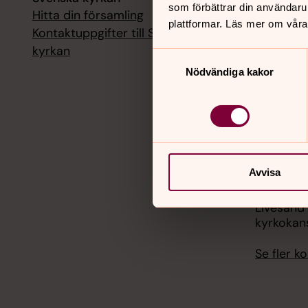
som förbättrar din användaru
Hitta din församling
Livesänd
plattformar. Läs mer om våra
kyrkokans
Kontaktuppgifter till Svenska
kyrkan
Samtyckesval
18 augusti
Nödvändiga kakor
Livesänd
kyrkokans
25 august
Livesänd
kyrkokans
Avvisa
1 septemb
Livesänd
kyrkokans
Se fler 