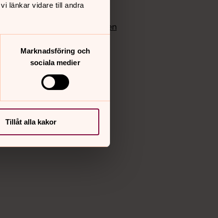
 länkar vidare till andra
edlem
Instagram
Vimeo
yrkan
Bloggportalen
Marknadsföring och
sociala medier
Tillåt alla kakor