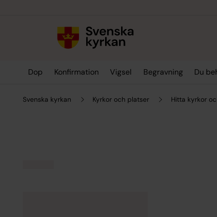
Till innehållet
Till undermeny
Dop
Konfirmation
Vigsel
Begravning
Du be
Svenska kyrkan
Kyrkor och platser
Hitta kyrkor oc