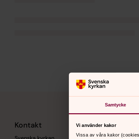
Tillbaka till toppen
Tillbaka till innehållet
Samtycke
Kontakt
Kalend
Vi använder kakor
Vissa av våra kakor (cookies
Svenska kyrkan
11 augusti