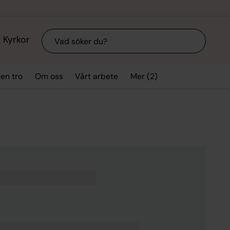
Sök
Kyrkor
Mer (2)
ten tro
Om oss
Vårt arbete