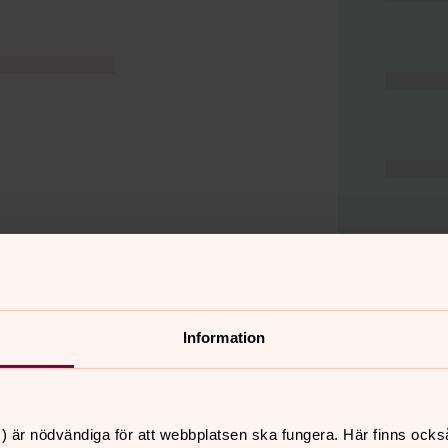
Information
er
Hitta snabbt
) är nödvändiga för att webbplatsen ska fungera. Här finns ocks
Hjälp och stöd
 11.00