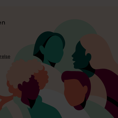
en
relse