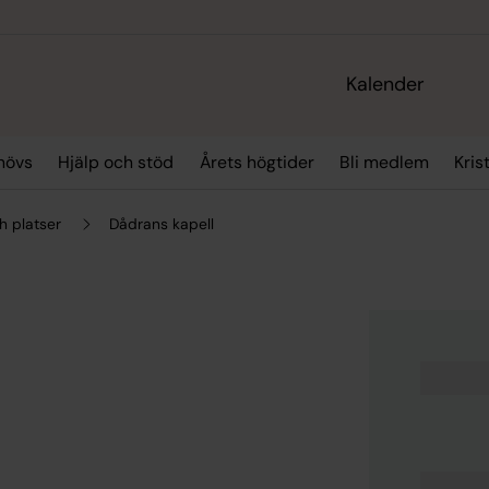
Kalender
hövs
Hjälp och stöd
Årets högtider
Bli medlem
Kris
h platser
Dådrans kapell