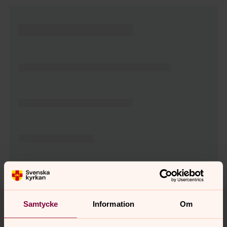
Tillbaka till toppen
Tillbaka till innehållet
Samtycke
Information
Om