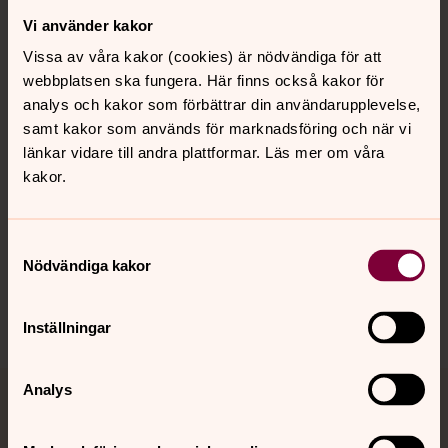
Vi använder kakor
Kontakt
Vissa av våra kakor (cookies) är nödvändiga för att
webbplatsen ska fungera. Här finns också kakor för
Kalender
analys och kakor som förbättrar din användarupplevelse,
samt kakor som används för marknadsföring och när vi
länkar vidare till andra plattformar. Läs mer om våra
kakor.
Hitta snabbt
Samtyckesval
Sociala kanaler
Nödvändiga kakor
Inställningar
Analys
Jourhavande präst