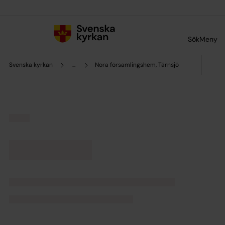
Till innehållet
Till undermeny
Sök
Meny
Svenska kyrkan
...
Nora församlingshem, Tärnsjö