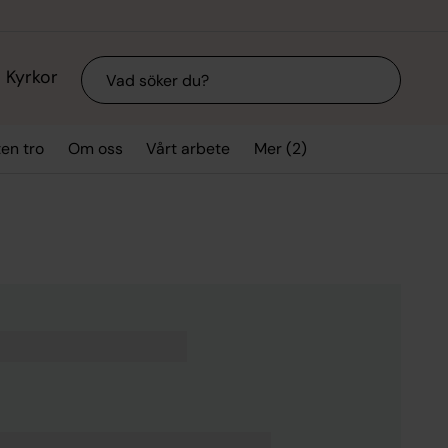
Sök
Kyrkor
Mer (2)
ten tro
Om oss
Vårt arbete