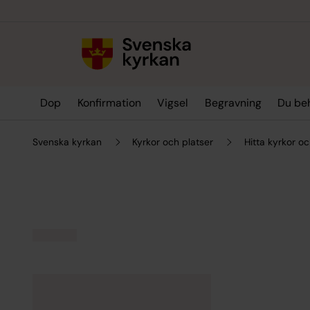
Till innehållet
Till undermeny
Dop
Konfirmation
Vigsel
Begravning
Du be
Svenska kyrkan
Kyrkor och platser
Hitta kyrkor oc