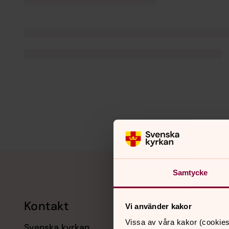
Tillbaka till toppen
Tillbaka till innehållet
Samtycke
Kontakt
Kalend
Vi använder kakor
Vissa av våra kakor (cookies
Svenska kyrkan
11 augusti