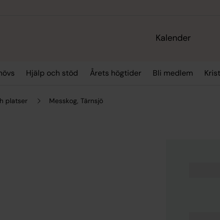
Kalender
hövs
Hjälp och stöd
Årets högtider
Bli medlem
Kris
h platser
Messkog, Tärnsjö