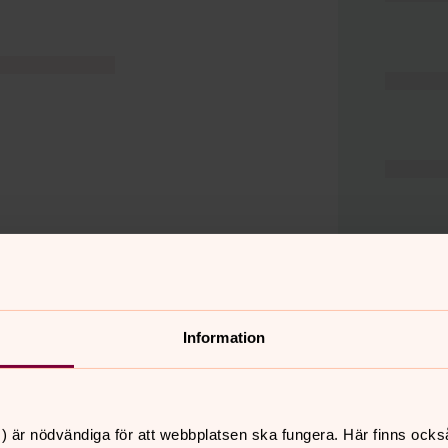
Information
er
Hitta snabbt
) är nödvändiga för att webbplatsen ska fungera. Här finns ocks
Hjälp och stöd
 11.00