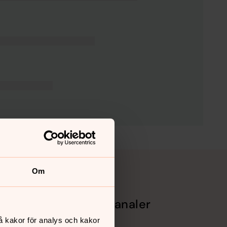
Om
Sociala kanaler
å kakor för analys och kakor
Facebook