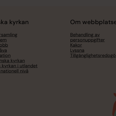
ka kyrkan
Om webbplats
örsamling
Behandling av
lem
personuppgifter
jobb
Kakor
åva
Lyssna
ation
Tillgänglighetsredogö
nska kyrkan
 kyrkan i utlandet
nationell nivå