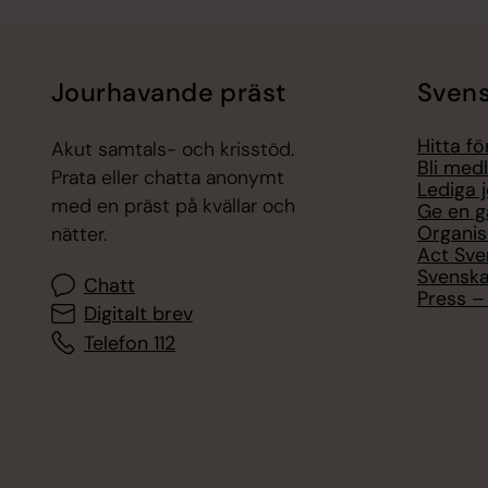
Jourhavande präst
Svens
Hitta f
Akut samtals- och krisstöd.
Bli med
Prata eller chatta anonymt
Lediga 
med en präst på kvällar och
Ge en g
Organis
nätter.
Act Sve
Svenska
Chatt
Press – 
Digitalt brev
Telefon 112