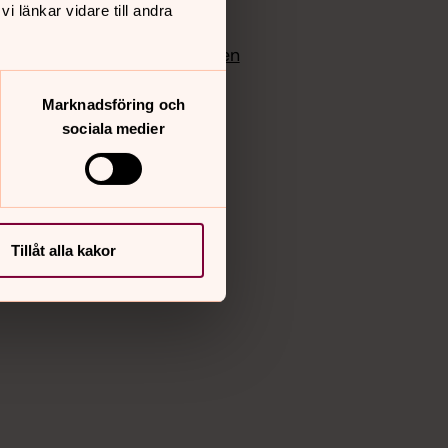
 länkar vidare till andra
edlem
Instagram
Vimeo
yrkan
Bloggportalen
Marknadsföring och
sociala medier
Tillåt alla kakor