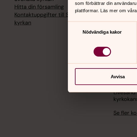
som förbättrar din användaru
Hitta din församling
Livesänd
plattformar. Läs mer om våra
kyrkokans
Kontaktuppgifter till Svenska
kyrkan
Samtyckesval
18 augusti
Nödvändiga kakor
Livesänd
kyrkokans
25 august
Livesänd
kyrkokans
Avvisa
1 septemb
Livesänd
kyrkokans
Se fler 