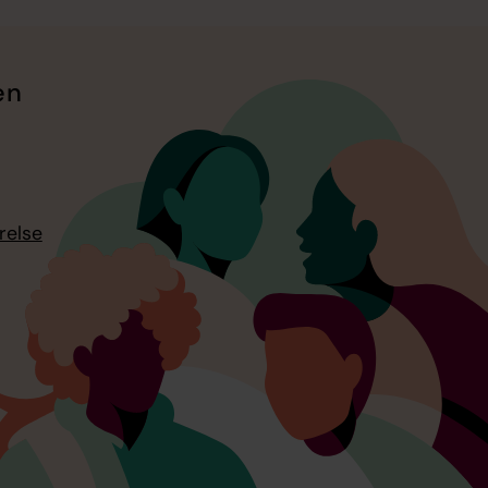
en
relse